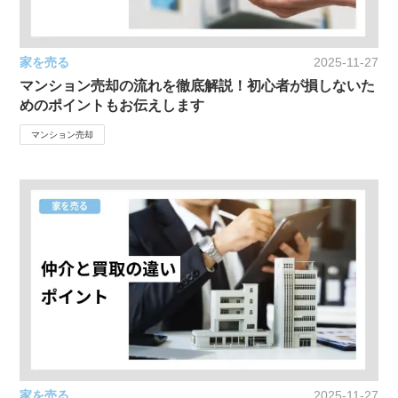
マンション買取
ローン
仲介と買取
仲介手数料
住み替え
相続
税金
買取保証
離婚
家を売る
2025-11-27
マンション売却の流れを徹底解説！初心者が損しないた
めのポイントもお伝えします
マンション売却
家を売る
2025-11-27