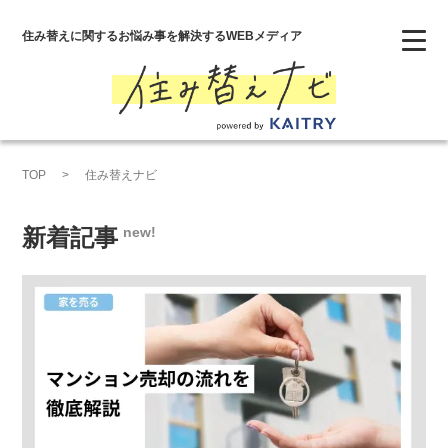
住み替えに関するお悩み事を解決するWEBメディア
Category
家を売る
家を買う
TOP
住み替えナビ
投資
新着記事
new!
サービスサイト
タグから探す
iBuyer
オーナーチェンジ
マンション売却